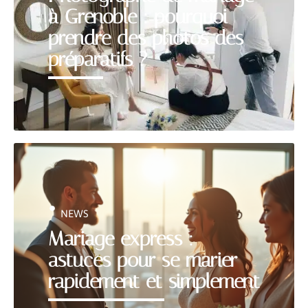
à Grenoble : pourquoi
prendre des photos des
préparatifs ?
NEWS
Mariage express :
astuces pour se marier
rapidement et simplement