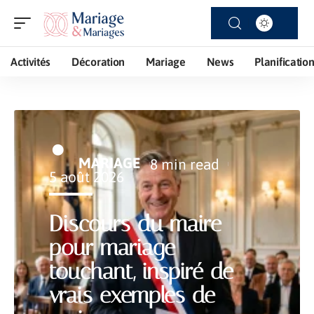
Activités
Décoration
Mariage
News
Planificatio
MARIAGE
8 min read
5 août 2026
Discours du maire
pour mariage
touchant, inspiré de
vrais exemples de