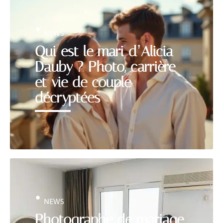
NEWS
Qui est le mari d’Alicia
Dauby ? Photo, carrière
et vie de couple
décryptées
NEWS
Photographe de mariage