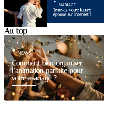
MARIAGE
Trouvez votre future
épouse sur Internet !
Au top
NEWS
Comment bien organiser
l’animation parfaite pour
votre mariage ?