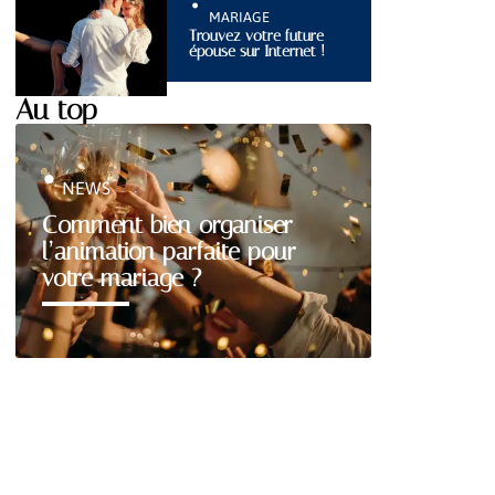
MARIAGE
Trouvez votre future
épouse sur Internet !
Au top
NEWS
Comment bien organiser
l’animation parfaite pour
votre mariage ?